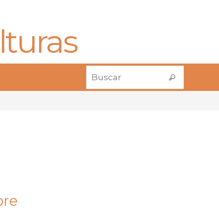
lturas
Buscar:
Buscar
bre