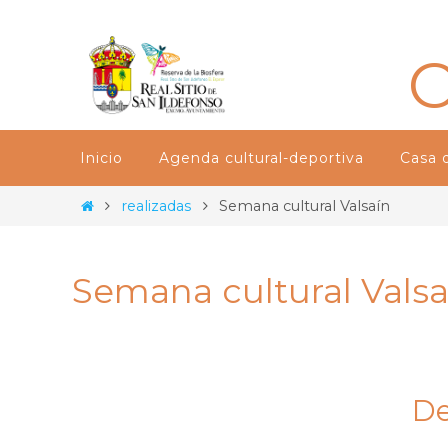
Ir
al
C
contenido
Ir
Inicio
Agenda cultural-deportiva
Casa d
al
contenido
Inicio
realizadas
Semana cultural Valsaín
Semana cultural Valsa
De