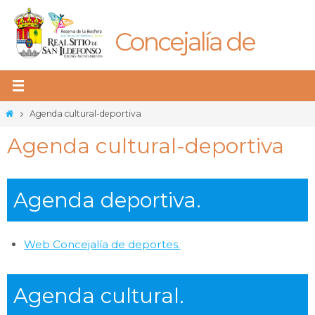
Ir
al
Concejalía de
contenido
Culturas
Inicio
Agenda cultural-deportiva
Agenda cultural-deportiva
Agenda deportiva.
Web Concejalía de deportes.
Agenda cultural.